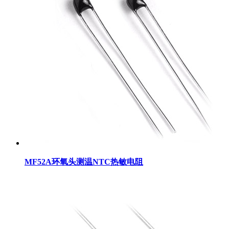
MF52A环氧头测温NTC热敏电阻