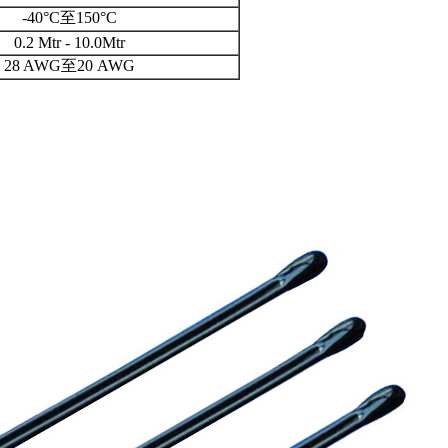
-40°C至150°C
0.2 Mtr - 10.0Mtr
28 AWG至20 AWG