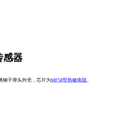
传感器
锈钢子弹头外壳，芯片为
MF58型热敏电阻
。