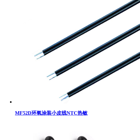
MF52D环氧涂装小皮线NTC热敏