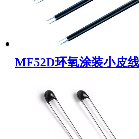
MF52D环氧涂装小皮线