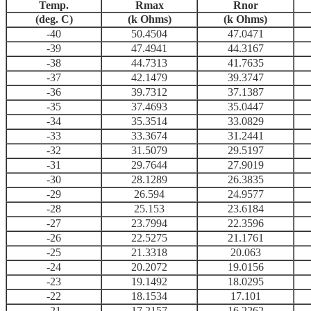
Temp.
Rmax
Rnor
(deg. C)
(k Ohms)
(k Ohms)
-40
50.4504
47.0471
-39
47.4941
44.3167
-38
44.7313
41.7635
-37
42.1479
39.3747
-36
39.7312
37.1387
-35
37.4693
35.0447
-34
35.3514
33.0829
-33
33.3674
31.2441
-32
31.5079
29.5197
-31
29.7644
27.9019
-30
28.1289
26.3835
-29
26.594
24.9577
-28
25.153
23.6184
-27
23.7994
22.3596
-26
22.5275
21.1761
-25
21.3318
20.063
-24
20.2072
19.0156
-23
19.1492
18.0295
-22
18.1534
17.101
-21
17.2157
16.2262