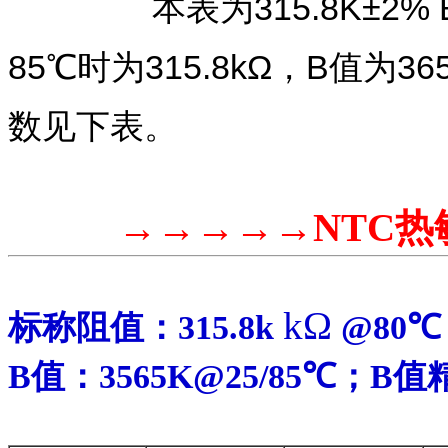
本表为315.8K±2%
85℃时为315.8kΩ，B值为
数见下表。
→→→→→NTC热
kΩ
标称阻值：
315.8
k
@80℃
B值：
3565
K@25/
85℃；
B值精