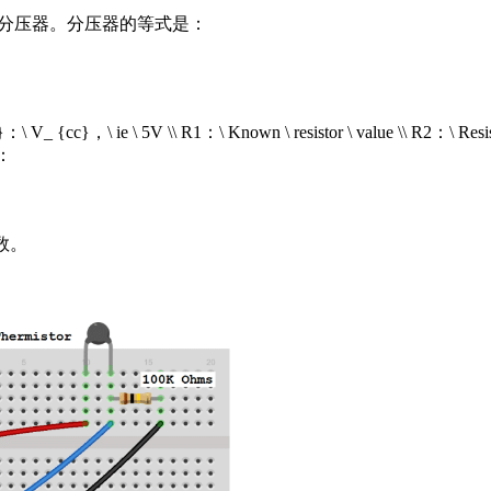
为分压器。分压器的等式是：
in}：\ V_ {cc}，\ ie \ 5V \\ R1：\ Known \ resistor \ value \\ R2：\ 
：
读数。