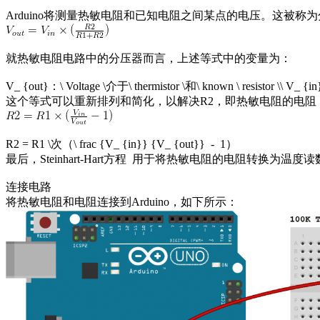
Arduino将测量热敏电阻和已知电阻之间某点的电压。这被称
就热敏电阻电路中的分压器而言，上述等式中的变量为：
V_ {out}：\ Voltage \介于\ thermistor \和\ known \ resistor \\ V_ {
这个等式可以重新排列和简化，以解决R2，即热敏电阻的电阻
R2 = R1 \次（\ frac {V_ {in}} {V_ {out}} - 1）
最后，Steinhart-Hart方程 用于将热敏电阻的电阻转换为温度
连接电路
将热敏电阻和电阻连接到Arduino，如下所示：