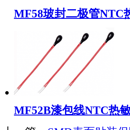
MF58玻封二极管NT
MF52B漆包线NTC热