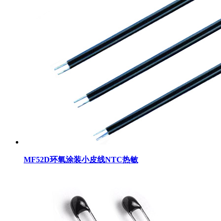
MF52D环氧涂装小皮线NTC热敏