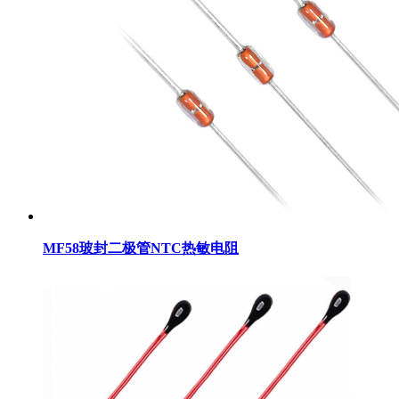
MF58玻封二极管NTC热敏电阻