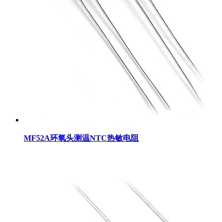
MF52A环氧头测温NTC热敏电阻